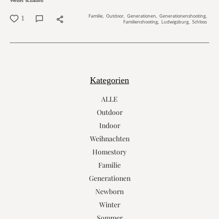
Familie
Outdoor
Generationen
Generationenshooting
1
Familienshooting
Ludwigsburg
Schloss
Kategorien
ALLE
Outdoor
Indoor
Weihnachten
Homestory
Familie
Generationen
Newborn
Winter
Sommer