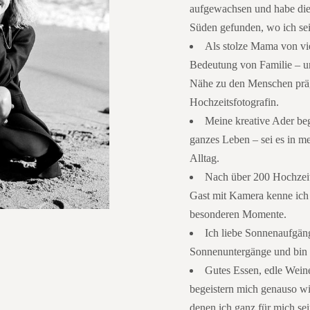
aufgewachsen und habe die
Süden gefunden, wo ich sei
Als stolze Mama von vie
Bedeutung von Familie – u
Nähe
zu den Menschen präg
Hochzeitsfotografin.
Meine kreative Ader beg
ganzes Leben – sei es in m
Alltag.
Nach über 200 Hochzeit
Gast mit Kamera kenne ich 
besonderen Momente.
Ich liebe Sonnenaufgän
Sonnenuntergänge und bin e
Gutes Essen, edle Wein
begeistern mich genauso wi
denen ich ganz für mich se