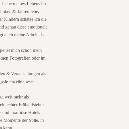
 Liebe meines Lebens im
t über 25 Jahren lebe.
r Kindern schätze ich die
nd genau diese emotionale
t auch meine Arbeit als
leitet mich schon mein
einen Fotografien oder im
en & Veranstaltungen als
jede Facette dieser
ge weit mehr als
in echter Frühaufsteher.
e und luxuriöse Hotels
e Momente der Stille, in
in kann.