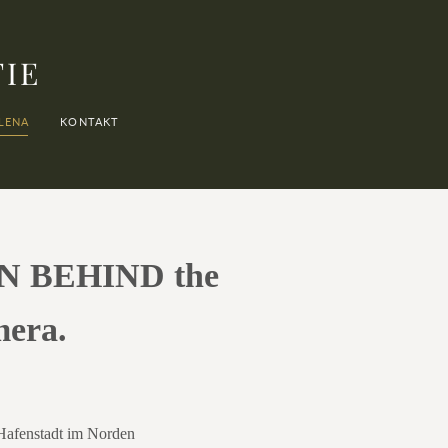
FIE
LENA
KONTAKT
 BEHIND the
mera.
 Hafenstadt im Norden