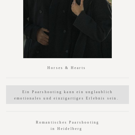
Horses & Hearts
Ein Paarshooting kann ein unglaublich
emotionales und einzigartiges Erlebnis sein.
Romantisches Paarshooting
in Heidelberg