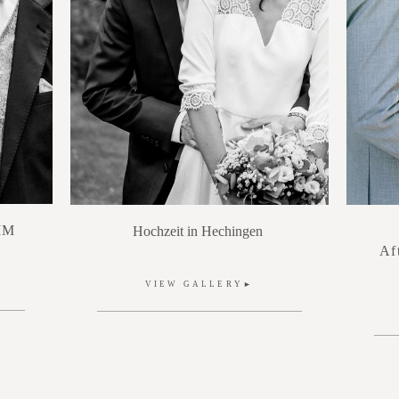
IM
H
ochzeit in Hechingen
Af
VIEW GALLERY►