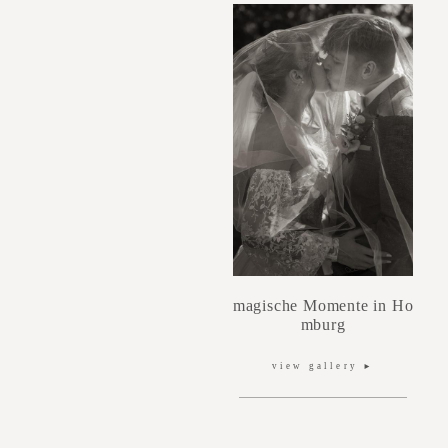
magische Momente in Ho
mburg
view gallery
►